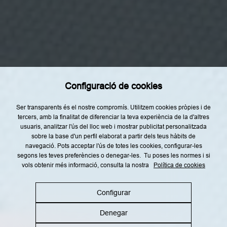
Inici
e
r
Restaurants
c
a
r
Receptes
c
o
Tendències
n
t
Racó del Xef
i
n
Top Lists
g
Configuració de cookies
u
Agenda
t
s
Ser transparents és el nostre compromís. Utilitzem cookies pròpies i de
q
El Nostre Equip
tercers, amb la finalitat de diferenciar la teva experiència de la d'altres
u
e
usuaris, analitzar l'ús del lloc web i mostrar publicitat personalitzada
s
sobre la base d'un perfil elaborat a partir dels teus hàbits de
i
navegació. Pots acceptar l'ús de totes les cookies, configurar-les
g
u
segons les teves preferències o denegar-les. Tu poses les normes i si
i
vols obtenir més informació, consulta la nostra
Política de cookies
Avís Legal
Política de privacitat
n
d
e
Política de cookies
Política XXSS
l
Configurar
s
e
u
Denegar
i
n
©2026 Gastronosfera.com All rights reserved