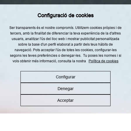
g
Racó del Xef
i
t
Top Lists
i
Configuració de cookies
m
Agenda
a
c
Ser transparents és el nostre compromís. Utilitzem cookies pròpies i de
El Nostre Equip
i
tercers, amb la finalitat de diferenciar la teva experiència de la d'altres
ó
usuaris, analitzar l'ús del lloc web i mostrar publicitat personalitzada
:
C
sobre la base d'un perfil elaborat a partir dels teus hàbits de
o
navegació. Pots acceptar l'ús de totes les cookies, configurar-les
n
segons les teves preferències o denegar-les. Tu poses les normes i si
s
e
vols obtenir més informació, consulta la nostra
Política de cookies
Avís Legal
Política de privacitat
n
t
Política de cookies
Política XXSS
i
Configurar
m
e
n
Denegar
t
d
©2026 Gastronosfera.com All rights reserved
e
Acceptar
l
’
i
n
t
e
r
e