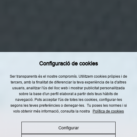
l
Categories
l
o
Inici
c
e
Restaurants
s
t
Receptes
à
p
r
Tendències
o
t
Racó del Xef
e
g
Top Lists
i
Configuració de cookies
t
Agenda
p
e
Ser transparents és el nostre compromís. Utilitzem cookies pròpies i de
El Nostre Equip
r
tercers, amb la finalitat de diferenciar la teva experiència de la d'altres
r
e
usuaris, analitzar l'ús del lloc web i mostrar publicitat personalitzada
C
sobre la base d'un perfil elaborat a partir dels teus hàbits de
A
navegació. Pots acceptar l'ús de totes les cookies, configurar-les
P
T
segons les teves preferències o denegar-les. Tu poses les normes i si
C
vols obtenir més informació, consulta la nostra
Política de cookies
Avís Legal
Política de privacitat
H
A
,
Política de cookies
Política XXSS
i
Configurar
s
'