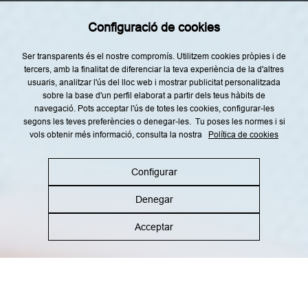
u
i
Top Lists
n
Configuració de cookies
t
Agenda
e
r
Ser transparents és el nostre compromís. Utilitzem cookies pròpies i de
è
El Nostre Equip
tercers, amb la finalitat de diferenciar la teva experiència de la d'altres
s
,
usuaris, analitzar l'ús del lloc web i mostrar publicitat personalitzada
u
sobre la base d'un perfil elaborat a partir dels teus hàbits de
t
navegació. Pots acceptar l'ús de totes les cookies, configurar-les
i
l
segons les teves preferències o denegar-les. Tu poses les normes i si
i
vols obtenir més informació, consulta la nostra
Política de cookies
Avís Legal
Política de privacitat
t
z
a
Política de cookies
Política XXSS
n
Configurar
t
t
è
Denegar
c
n
©2026 Gastronosfera.com All rights reserved
i
Acceptar
q
u
e
s
d
e
p
r