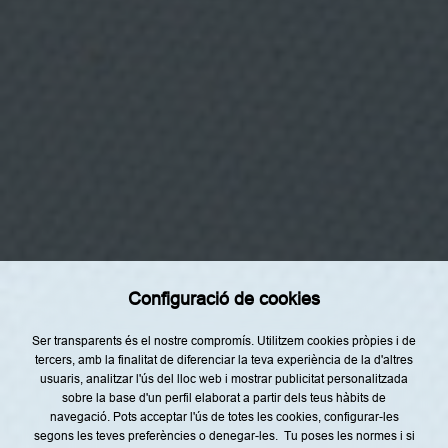
’
à
m
b
i
t
d
Categories
e
l
s
Inici
e
c
Restaurants
t
o
Receptes
r
d
e
Tendències
l
’
Racó del Xef
a
l
Top Lists
i
Configuració de cookies
m
Agenda
e
n
Ser transparents és el nostre compromís. Utilitzem cookies pròpies i de
El Nostre Equip
t
tercers, amb la finalitat de diferenciar la teva experiència de la d'altres
a
c
usuaris, analitzar l'ús del lloc web i mostrar publicitat personalitzada
i
sobre la base d'un perfil elaborat a partir dels teus hàbits de
ó
navegació. Pots acceptar l'ús de totes les cookies, configurar-les
i
b
segons les teves preferències o denegar-les. Tu poses les normes i si