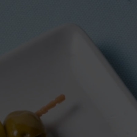
RECETA
7 AGOSTO, 2016
New York Cheesecake, el
pastel que gusta a todo el
mundo