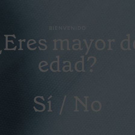
BIENVENIDO
¿Eres mayor d
edad?
Sí
No
s del autor.