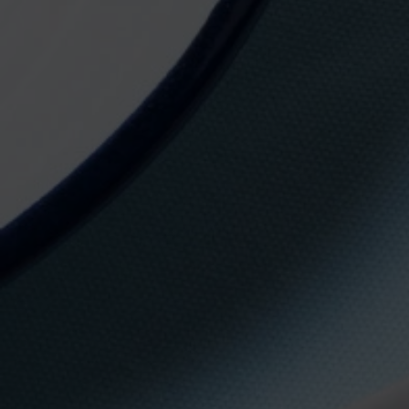
gastronómico.
Nombre
Apellidos
RECET
28 ENERO, 2018
Tacos de pescado con
Correo
pico de gallo, una receta
con sabor a México