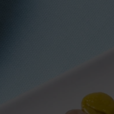
1
RECETA
6 ENERO, 2018
A
Cómo preparar un pastel
de chocolate paso a paso