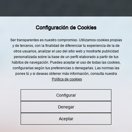
Ver menú
Configuración de Cookies
Ser transparentes es nuestro compromiso. Utilizamos cookies propias
y de terceros, con la finalidad de diferenciar tu experiencia de la de
otros usuarios, analizar el uso del sitio web y mostrarte publicidad
personalizada sobre la base de un perfil elaborado a partir de tus
hábitos de navegación. Puedes aceptar el uso de todas las cookies,
configurarlas según tus preferencias o denegarlas. Las normas las
pones tú y si deseas obtener más información, consulta nuestra
Política de cookies
Configurar
MIQUEL
Denegar
Aceptar
Menú degustación +