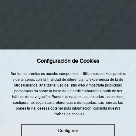
y
Categorías
s
u
p
Home
r
i
Restaurantes
m
i
Recetas
r
l
Tendencias
o
s
d
Rincón del Chef
a
Configuración de Cookies
t
Top Lists
o
s
Agenda
Ser transparentes es nuestro compromiso. Utilizamos cookies propias
,
a
y de terceros, con la finalidad de diferenciar tu experiencia de la de
Nuestro Equipo
s
otros usuarios, analizar el uso del sitio web y mostrarte publicidad
í
personalizada sobre la base de un perfil elaborado a partir de tus
c
o
hábitos de navegación. Puedes aceptar el uso de todas las cookies,
m
configurarlas según tus preferencias o denegarlas. Las normas las
o
pones tú y si deseas obtener más información, consulta nuestra
o
t
Política de cookies
Aviso legal
Política de privacidad
r
o
s
Política de cookies
Política RRSS
d
Configurar
e