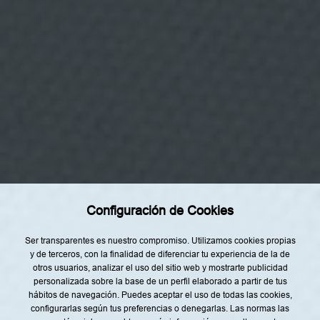
s
u
i
n
t
e
r
é
Categorías
s
,
Home
u
t
Restaurantes
i
l
i
Recetas
z
a
Tendencias
n
d
Rincón del Chef
o
Configuración de Cookies
t
Top Lists
é
c
Agenda
n
Ser transparentes es nuestro compromiso. Utilizamos cookies propias
i
y de terceros, con la finalidad de diferenciar tu experiencia de la de
c
Nuestro Equipo
otros usuarios, analizar el uso del sitio web y mostrarte publicidad
a
s
personalizada sobre la base de un perfil elaborado a partir de tus
d
hábitos de navegación. Puedes aceptar el uso de todas las cookies,
e
configurarlas según tus preferencias o denegarlas. Las normas las
p
r