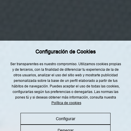
u
i
Home
n
t
Restaurantes
e
r
Recetas
é
s
Tendencias
,
u
t
Rincón del Chef
i
Configuración de Cookies
l
Top Lists
i
z
Agenda
Ser transparentes es nuestro compromiso. Utilizamos cookies propias
a
n
y de terceros, con la finalidad de diferenciar tu experiencia de la de
Nuestro Equipo
d
otros usuarios, analizar el uso del sitio web y mostrarte publicidad
o
personalizada sobre la base de un perfil elaborado a partir de tus
t
é
hábitos de navegación. Puedes aceptar el uso de todas las cookies,
c
configurarlas según tus preferencias o denegarlas. Las normas las
n
pones tú y si deseas obtener más información, consulta nuestra
i
c
Política de cookies
Aviso legal
Política de privacidad
a
s
Política de cookies
Política RRSS
d
e
Configurar
p
r
Denegar
o