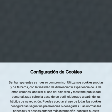
r
o
s
d
e
r
e
c
Categorías
h
o
Home
s
,
c
Restaurantes
o
m
Recetas
o
s
Tendencias
e
e
Rincón del Chef
x
p
Configuración de Cookies
Top Lists
l
i
c
Agenda
Ser transparentes es nuestro compromiso. Utilizamos cookies propias
a
y de terceros, con la finalidad de diferenciar tu experiencia de la de
e
Nuestro Equipo
n
otros usuarios, analizar el uso del sitio web y mostrarte publicidad
l
personalizada sobre la base de un perfil elaborado a partir de tus
a
hábitos de navegación. Puedes aceptar el uso de todas las cookies,
i
n
configurarlas según tus preferencias o denegarlas. Las normas las
f
pones tú y si deseas obtener más información, consulta nuestra