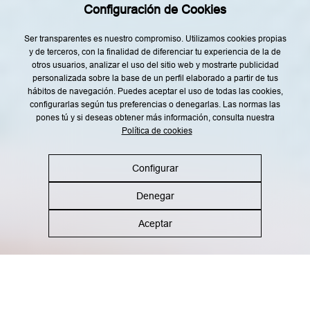
Configuración de Cookies
a
Top Lists
l
y
Agenda
P
Ser transparentes es nuestro compromiso. Utilizamos cookies propias
o
y de terceros, con la finalidad de diferenciar tu experiencia de la de
l
Nuestro Equipo
otros usuarios, analizar el uso del sitio web y mostrarte publicidad
í
t
personalizada sobre la base de un perfil elaborado a partir de tus
i
hábitos de navegación. Puedes aceptar el uso de todas las cookies,
c
configurarlas según tus preferencias o denegarlas. Las normas las
a
d
pones tú y si deseas obtener más información, consulta nuestra
e
Política de cookies
Aviso legal
Política de privacidad
P
r
i
Política de cookies
Política RRSS
v
Configurar
a
c
i
Denegar
d
a
©2026 Gastronosfera.com All rights reserved
d
Aceptar
.
A
c
e
p
t
o