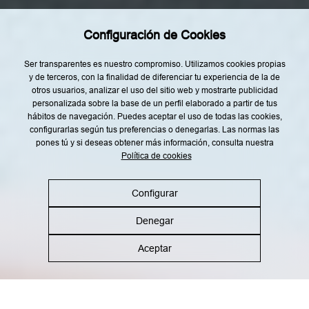
e
r
Rincón del Chef
e
Configuración de Cookies
c
Top Lists
h
o
Agenda
Ser transparentes es nuestro compromiso. Utilizamos cookies propias
s
y de terceros, con la finalidad de diferenciar tu experiencia de la de
:
Nuestro Equipo
otros usuarios, analizar el uso del sitio web y mostrarte publicidad
A
c
personalizada sobre la base de un perfil elaborado a partir de tus
c
hábitos de navegación. Puedes aceptar el uso de todas las cookies,
e
configurarlas según tus preferencias o denegarlas. Las normas las
d
e
pones tú y si deseas obtener más información, consulta nuestra
r
Política de cookies
Aviso legal
Política de privacidad
,
r
e
Política de cookies
Política RRSS
c
Configurar
t
i
f
Denegar
i
c
©2026 Gastronosfera.com All rights reserved
a
Aceptar
r
y
s
u
p
r