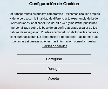
f
Configuración de Cookies
o
Top Lists
r
m
Agenda
Ser transparentes es nuestro compromiso. Utilizamos cookies propias
a
y de terceros, con la finalidad de diferenciar tu experiencia de la de
c
Nuestro Equipo
otros usuarios, analizar el uso del sitio web y mostrarte publicidad
i
ó
personalizada sobre la base de un perfil elaborado a partir de tus
n
hábitos de navegación. Puedes aceptar el uso de todas las cookies,
a
configurarlas según tus preferencias o denegarlas. Las normas las
d
pones tú y si deseas obtener más información, consulta nuestra
i
c
Política de cookies
Aviso legal
Política de privacidad
i
o
Política de cookies
Política RRSS
n
Configurar
a
l
:
Denegar
A
v
©2026 Gastronosfera.com All rights reserved
i
Aceptar
s
o
L
e
g
a
l
y
P