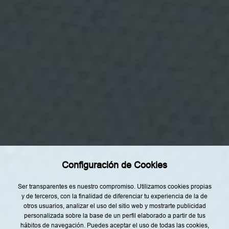
o
s
:
O
t
r
a
s
e
Categorías
m
p
r
Home
e
s
Restaurantes
a
s
Recetas
d
e
Tendencias
l
g
r
Rincón del Chef
u
Configuración de Cookies
p
Top Lists
o
D
Agenda
Ser transparentes es nuestro compromiso. Utilizamos cookies propias
a
m
y de terceros, con la finalidad de diferenciar tu experiencia de la de
Nuestro Equipo
m
otros usuarios, analizar el uso del sitio web y mostrarte publicidad
.
personalizada sobre la base de un perfil elaborado a partir de tus
D
e
hábitos de navegación. Puedes aceptar el uso de todas las cookies,