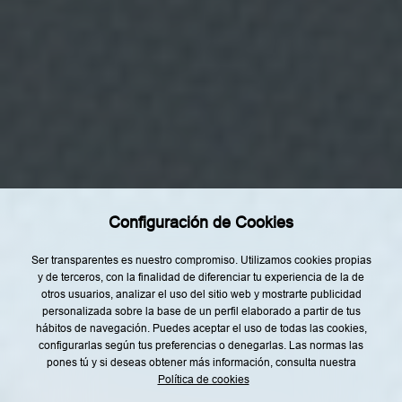
.
D
e
r
e
Categorías
c
h
Home
o
s
Restaurantes
:
A
Recetas
c
c
Tendencias
e
d
Rincón del Chef
e
r
Configuración de Cookies
,
Top Lists
r
e
Agenda
Ser transparentes es nuestro compromiso. Utilizamos cookies propias
c
y de terceros, con la finalidad de diferenciar tu experiencia de la de
t
Nuestro Equipo
i
otros usuarios, analizar el uso del sitio web y mostrarte publicidad
f
personalizada sobre la base de un perfil elaborado a partir de tus
i
c
hábitos de navegación. Puedes aceptar el uso de todas las cookies,
a
configurarlas según tus preferencias o denegarlas. Las normas las
r
pones tú y si deseas obtener más información, consulta nuestra
y
s
Política de cookies
Aviso legal
Política de privacidad
u