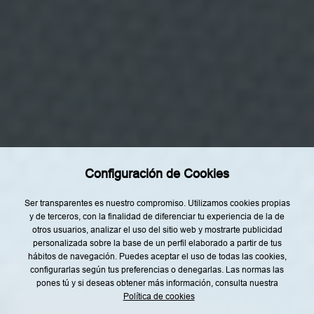
y
s
u
p
Categorías
r
i
m
Home
i
r
Restaurantes
l
o
Recetas
s
d
Tendencias
a
t
o
Rincón del Chef
s
Configuración de Cookies
,
Top Lists
a
s
Agenda
Ser transparentes es nuestro compromiso. Utilizamos cookies propias
í
c
y de terceros, con la finalidad de diferenciar tu experiencia de la de
Nuestro Equipo
o
otros usuarios, analizar el uso del sitio web y mostrarte publicidad
m
personalizada sobre la base de un perfil elaborado a partir de tus
o
o
hábitos de navegación. Puedes aceptar el uso de todas las cookies,
t
configurarlas según tus preferencias o denegarlas. Las normas las
r
pones tú y si deseas obtener más información, consulta nuestra
o
s
Política de cookies
Aviso legal
Política de privacidad
d
e