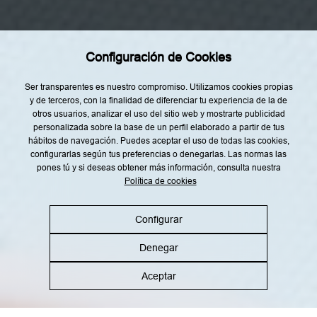
n
y
Tendencias
b
e
Rincón del Chef
b
i
Configuración de Cookies
Top Lists
d
a
s
Agenda
Ser transparentes es nuestro compromiso. Utilizamos cookies propias
.
y de terceros, con la finalidad de diferenciar tu experiencia de la de
A
Nuestro Equipo
n
otros usuarios, analizar el uso del sitio web y mostrarte publicidad
á
personalizada sobre la base de un perfil elaborado a partir de tus
l
hábitos de navegación. Puedes aceptar el uso de todas las cookies,
i
s
configurarlas según tus preferencias o denegarlas. Las normas las
i
pones tú y si deseas obtener más información, consulta nuestra
s
Política de cookies
d
Aviso legal
Política de privacidad
e
p
Política de cookies
Política RRSS
e
Configurar
r
f
i
Denegar
l
p
©2026 Gastronosfera.com All rights reserved
a
Aceptar
r
a
b
u