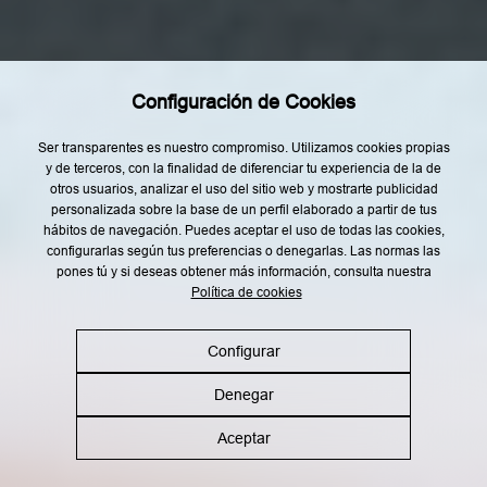
Halloumi: qué es, cómo
cocinarlo y con qué
Configuración de Cookies
combinarlo
Ser transparentes es nuestro compromiso. Utilizamos cookies propias
y de terceros, con la finalidad de diferenciar tu experiencia de la de
otros usuarios, analizar el uso del sitio web y mostrarte publicidad
El halloumi es ese queso que se dora sin
personalizada sobre la base de un perfil elaborado a partir de tus
hábitos de navegación. Puedes aceptar el uso de todas las cookies,
deshacerse y que triunfa tanto en la plancha como
configurarlas según tus preferencias o denegarlas. Las normas las
en la parrilla. Te contamos qué es exactamente,
pones tú y si deseas obtener más información, consulta nuestra
cómo sacarle el máximo partido en la cocina y con
Política de cookies
qué combinarlo para preparar platos sabrosos,
desde ensaladas hasta bowls mediterráneos.
Configurar
Denegar
Aceptar