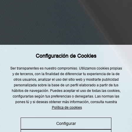
Categorías
o
y
d
Home
e
a
Restaurantes
c
u
Recetas
e
r
Tendencias
d
o
Rincón del Chef
c
o
Configuración de Cookies
n
Top Lists
l
a
Agenda
Ser transparentes es nuestro compromiso. Utilizamos cookies propias
i
y de terceros, con la finalidad de diferenciar tu experiencia de la de
n
Nuestro Equipo
f
otros usuarios, analizar el uso del sitio web y mostrarte publicidad
o
personalizada sobre la base de un perfil elaborado a partir de tus
r
m
hábitos de navegación. Puedes aceptar el uso de todas las cookies,
a
configurarlas según tus preferencias o denegarlas. Las normas las
c
pones tú y si deseas obtener más información, consulta nuestra
i
ó
Política de cookies
Aviso legal
Política de privacidad
n
s
Política de cookies
Política RRSS
o
Configurar
b
r
e