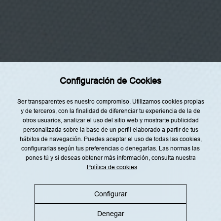
l
Home
e
s
Restaurantes
d
e
S
Recetas
.
A
Tendencias
.
D
Rincón del Chef
a
m
Configuración de Cookies
Top Lists
m
.
Agenda
Ser transparentes es nuestro compromiso. Utilizamos cookies propias
R
y de terceros, con la finalidad de diferenciar tu experiencia de la de
e
Nuestro Equipo
otros usuarios, analizar el uso del sitio web y mostrarte publicidad
s
p
personalizada sobre la base de un perfil elaborado a partir de tus
o
hábitos de navegación. Puedes aceptar el uso de todas las cookies,
n
configurarlas según tus preferencias o denegarlas. Las normas las
s
a
pones tú y si deseas obtener más información, consulta nuestra
b
Política de cookies
Aviso legal
Política de privacidad
l
e
Política de cookies
Política RRSS
s
Configurar
:
S
.
Denegar
A