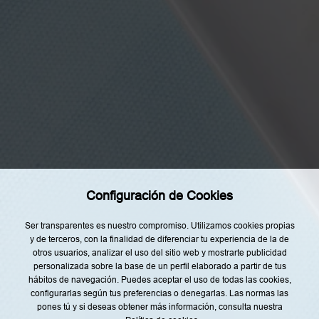
t
o
y
d
e
a
Categorías
c
u
e
Home
r
d
Restaurantes
o
c
Recetas
o
n
l
Tendencias
a
i
Rincón del Chef
n
Configuración de Cookies
f
Top Lists
o
r
Agenda
Ser transparentes es nuestro compromiso. Utilizamos cookies propias
m
a
y de terceros, con la finalidad de diferenciar tu experiencia de la de
Nuestro Equipo
c
otros usuarios, analizar el uso del sitio web y mostrarte publicidad
i
ó
personalizada sobre la base de un perfil elaborado a partir de tus
n
hábitos de navegación. Puedes aceptar el uso de todas las cookies,
s
configurarlas según tus preferencias o denegarlas. Las normas las
o
b
pones tú y si deseas obtener más información, consulta nuestra
r