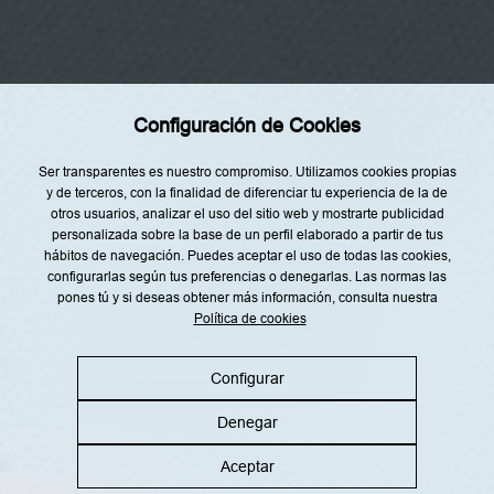
e
s
Recetas
d
e
Tendencias
S
.
Rincón del Chef
A
Configuración de Cookies
.
Top Lists
D
a
Agenda
m
Ser transparentes es nuestro compromiso. Utilizamos cookies propias
m
y de terceros, con la finalidad de diferenciar tu experiencia de la de
.
Nuestro Equipo
otros usuarios, analizar el uso del sitio web y mostrarte publicidad
R
personalizada sobre la base de un perfil elaborado a partir de tus
e
hábitos de navegación. Puedes aceptar el uso de todas las cookies,
s
configurarlas según tus preferencias o denegarlas. Las normas las
p
o
pones tú y si deseas obtener más información, consulta nuestra
n
Política de cookies
Aviso legal
Política de privacidad
s
a
Política de cookies
Política RRSS
b
Configurar
l
e
s
Denegar
:
S
©2026 Gastronosfera.com All rights reserved
.
Aceptar
A
.