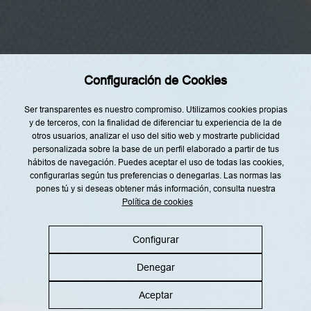
Restaurantes
o
b
Recetas
r
e
p
Tendencias
r
o
Rincón del Chef
t
Configuración de Cookies
e
Top Lists
c
c
Agenda
i
Ser transparentes es nuestro compromiso. Utilizamos cookies propias
ó
y de terceros, con la finalidad de diferenciar tu experiencia de la de
n
Nuestro Equipo
otros usuarios, analizar el uso del sitio web y mostrarte publicidad
d
e
personalizada sobre la base de un perfil elaborado a partir de tus
d
hábitos de navegación. Puedes aceptar el uso de todas las cookies,
a
configurarlas según tus preferencias o denegarlas. Las normas las
t
o
pones tú y si deseas obtener más información, consulta nuestra
s
Política de cookies
Aviso legal
Política de privacidad
p
e
r
Política de cookies
Política RRSS
s
Configurar
o
n
a
Denegar
l
e
©2026 Gastronosfera.com All rights reserved
s
Aceptar
d