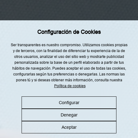
e
Recetas
s
d
Tendencias
e
S
Rincón del Chef
.
A
Configuración de Cookies
Top Lists
.
D
a
Agenda
Ser transparentes es nuestro compromiso. Utilizamos cookies propias
m
y de terceros, con la finalidad de diferenciar tu experiencia de la de
m
Nuestro Equipo
.
otros usuarios, analizar el uso del sitio web y mostrarte publicidad
personalizada sobre la base de un perfil elaborado a partir de tus
R
hábitos de navegación. Puedes aceptar el uso de todas las cookies,
e
s
configurarlas según tus preferencias o denegarlas. Las normas las
p
pones tú y si deseas obtener más información, consulta nuestra
o
Política de cookies
Aviso legal
Política de privacidad
n
s
a
Política de cookies
Política RRSS
b
Configurar
l
e
Denegar
s
:
©2026 Gastronosfera.com All rights reserved
S
Aceptar
.
A
.