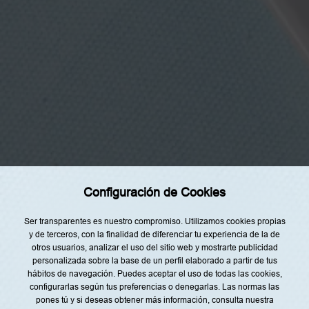
s
o
b
r
e
p
r
Categorías
o
t
Home
e
c
c
Restaurantes
i
ó
Recetas
n
d
Tendencias
e
d
Rincón del Chef
a
t
Configuración de Cookies
Top Lists
o
s
p
Agenda
Ser transparentes es nuestro compromiso. Utilizamos cookies propias
e
y de terceros, con la finalidad de diferenciar tu experiencia de la de
r
Nuestro Equipo
s
otros usuarios, analizar el uso del sitio web y mostrarte publicidad
o
personalizada sobre la base de un perfil elaborado a partir de tus
n
hábitos de navegación. Puedes aceptar el uso de todas las cookies,
a
l
configurarlas según tus preferencias o denegarlas. Las normas las
e
pones tú y si deseas obtener más información, consulta nuestra
s