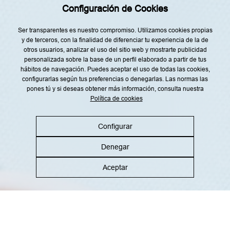
e
Configuración de Cookies
s
Top Lists
d
e
Agenda
S
Ser transparentes es nuestro compromiso. Utilizamos cookies propias
.
y de terceros, con la finalidad de diferenciar tu experiencia de la de
Nuestro Equipo
A
otros usuarios, analizar el uso del sitio web y mostrarte publicidad
.
D
personalizada sobre la base de un perfil elaborado a partir de tus
a
hábitos de navegación. Puedes aceptar el uso de todas las cookies,
m
configurarlas según tus preferencias o denegarlas. Las normas las
m
.
pones tú y si deseas obtener más información, consulta nuestra
Política de cookies
Aviso legal
Política de privacidad
R
e
s
Política de cookies
Política RRSS
p
Configurar
o
n
Denegar
s
a
©2026 Gastronosfera.com All rights reserved
b
Aceptar
l
e
s
:
S
.
A
.