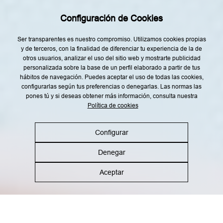
e
Rincón del Chef
r
Configuración de Cookies
e
Top Lists
c
h
Agenda
Ser transparentes es nuestro compromiso. Utilizamos cookies propias
o
y de terceros, con la finalidad de diferenciar tu experiencia de la de
s
Nuestro Equipo
:
otros usuarios, analizar el uso del sitio web y mostrarte publicidad
A
personalizada sobre la base de un perfil elaborado a partir de tus
c
hábitos de navegación. Puedes aceptar el uso de todas las cookies,
c
e
configurarlas según tus preferencias o denegarlas. Las normas las
d
pones tú y si deseas obtener más información, consulta nuestra
e
Política de cookies
r
Aviso legal
Política de privacidad
,
r
Política de cookies
Política RRSS
e
Configurar
c
t
i
Denegar
f
i
©2026 Gastronosfera.com All rights reserved
c
Aceptar
a
r
y
s
u
p
r