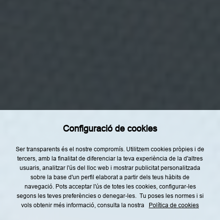
i
n
t
e
Categories
r
e
s
Inici
s
a
Restaurants
t
.
Receptes
D
e
Tendències
s
t
Racó del Xef
i
n
a
Top Lists
Configuració de cookies
t
a
Agenda
r
Ser transparents és el nostre compromís. Utilitzem cookies pròpies i de
i
El Nostre Equip
tercers, amb la finalitat de diferenciar la teva experiència de la d'altres
s
:
usuaris, analitzar l'ús del lloc web i mostrar publicitat personalitzada
A
sobre la base d'un perfil elaborat a partir dels teus hàbits de
l
navegació. Pots acceptar l'ús de totes les cookies, configurar-les
t
r
segons les teves preferències o denegar-les. Tu poses les normes i si
e
vols obtenir més informació, consulta la nostra
Política de cookies
Avís Legal
Política de privacitat
s
e