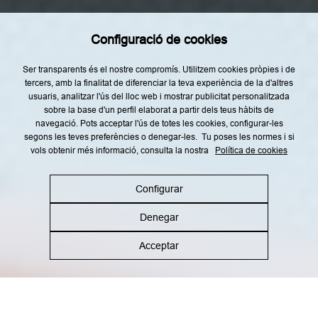
t
Racó del Xef
e
r
Top Lists
e
Configuració de cookies
s
Agenda
s
a
Ser transparents és el nostre compromís. Utilitzem cookies pròpies i de
El Nostre Equip
t
tercers, amb la finalitat de diferenciar la teva experiència de la d'altres
.
D
usuaris, analitzar l'ús del lloc web i mostrar publicitat personalitzada
e
sobre la base d'un perfil elaborat a partir dels teus hàbits de
s
navegació. Pots acceptar l'ús de totes les cookies, configurar-les
t
segons les teves preferències o denegar-les. Tu poses les normes i si
i
n
vols obtenir més informació, consulta la nostra
Política de cookies
Avís Legal
Política de privacitat
a
t
Política de cookies
Política XXSS
a
Configurar
r
i
s
Denegar
:
A
©2026 Gastronosfera.com All rights reserved
l
Acceptar
t
r
e
s
e
m
p