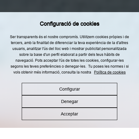
Tendències
a
i
Racó del Xef
e
l
Top Lists
s
Configuració de cookies
T
Agenda
e
r
Ser transparents és el nostre compromís. Utilitzem cookies pròpies i de
m
El Nostre Equip
tercers, amb la finalitat de diferenciar la teva experiència de la d'altres
e
s
usuaris, analitzar l'ús del lloc web i mostrar publicitat personalitzada
d
sobre la base d'un perfil elaborat a partir dels teus hàbits de
e
navegació. Pots acceptar l'ús de totes les cookies, configurar-les
s
e
segons les teves preferències o denegar-les. Tu poses les normes i si
r
vols obtenir més informació, consulta la nostra
Política de cookies
Avís Legal
Política de privacitat
v
e
i
Política de cookies
Política XXSS
d
Configurar
e
G
o
Denegar
o
g
©2026 Gastronosfera.com All rights reserved
l
Acceptar
e
.