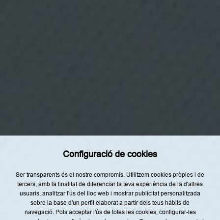
e
s
d
e
p
r
o
f
Categories
i
l
Inici
i
n
g
Restaurants
p
e
Receptes
r
f
Tendències
e
r
Racó del Xef
p
u
b
Top Lists
Configuració de cookies
l
i
Agenda
c
Ser transparents és el nostre compromís. Utilitzem cookies pròpies i de
i
El Nostre Equip
t
tercers, amb la finalitat de diferenciar la teva experiència de la d'altres
a
usuaris, analitzar l'ús del lloc web i mostrar publicitat personalitzada
t
sobre la base d'un perfil elaborat a partir dels teus hàbits de
d
i
navegació. Pots acceptar l'ús de totes les cookies, configurar-les
r