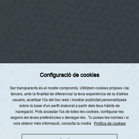
c
e
r
Categories
c
a
r
Inici
c
o
Restaurants
n
t
Receptes
i
n
Tendències
g
u
Racó del Xef
t
s
q
Top Lists
Configuració de cookies
u
e
Agenda
s
i
Ser transparents és el nostre compromís. Utilitzem cookies pròpies i de
El Nostre Equip
g
tercers, amb la finalitat de diferenciar la teva experiència de la d'altres
u
usuaris, analitzar l'ús del lloc web i mostrar publicitat personalitzada
i
n
sobre la base d'un perfil elaborat a partir dels teus hàbits de
d
navegació. Pots acceptar l'ús de totes les cookies, configurar-les
e
segons les teves preferències o denegar-les. Tu poses les normes i si
l
s
vols obtenir més informació, consulta la nostra
Política de cookies
Avís Legal
Política de privacitat
e
u
Política de cookies
Política XXSS
i