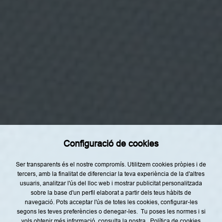
s
e
u
i
n
t
Categories
e
r
è
Inici
s
,
Restaurants
u
t
Receptes
i
l
Tendències
i
t
z
Racó del Xef
a
n
Top Lists
t
Configuració de cookies
t
Agenda
è
c
Ser transparents és el nostre compromís. Utilitzem cookies pròpies i de
El Nostre Equip
n
tercers, amb la finalitat de diferenciar la teva experiència de la d'altres
i
usuaris, analitzar l'ús del lloc web i mostrar publicitat personalitzada
q
u
sobre la base d'un perfil elaborat a partir dels teus hàbits de
e
navegació. Pots acceptar l'ús de totes les cookies, configurar-les
s
d
segons les teves preferències o denegar-les. Tu poses les normes i si
e
vols obtenir més informació, consulta la nostra
Política de cookies