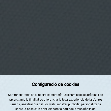
c
i
t
a
t
i
p
r
o
m
Categories
o
c
Inici
i
ó
Restaurants
c
o
m
Receptes
e
r
Tendències
c
i
Racó del Xef
a
l
Top Lists
d
Configuració de cookies
e
Agenda
p
r
Ser transparents és el nostre compromís. Utilitzem cookies pròpies i de
o
El Nostre Equip
tercers, amb la finalitat de diferenciar la teva experiència de la d'altres
d
u
usuaris, analitzar l'ús del lloc web i mostrar publicitat personalitzada
c
sobre la base d'un perfil elaborat a partir dels teus hàbits de
t