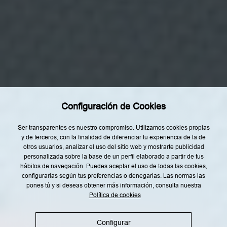
o
s
Categorías
d
e
Home
r
e
c
Restaurantes
h
o
Recetas
s
,
Tendencias
c
o
Rincón del Chef
m
o
Configuración de Cookies
s
Top Lists
e
e
Agenda
Ser transparentes es nuestro compromiso. Utilizamos cookies propias
x
y de terceros, con la finalidad de diferenciar tu experiencia de la de
p
Nuestro Equipo
l
otros usuarios, analizar el uso del sitio web y mostrarte publicidad
i
personalizada sobre la base de un perfil elaborado a partir de tus
c
hábitos de navegación. Puedes aceptar el uso de todas las cookies,
a
e
configurarlas según tus preferencias o denegarlas. Las normas las
n
pones tú y si deseas obtener más información, consulta nuestra
l
a
Política de cookies
Aviso legal
Política de privacidad
i
n
Política de cookies
Política RRSS
f
Configurar
o