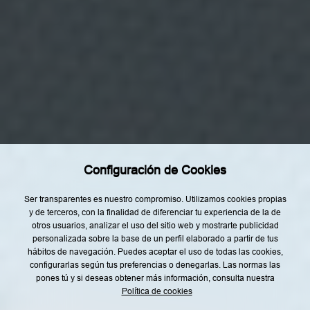
y
s
u
p
Categorías
r
i
m
Home
i
r
Restaurantes
l
o
Recetas
s
d
Tendencias
a
t
Rincón del Chef
o
s
Configuración de Cookies
,
Top Lists
a
s
Agenda
Ser transparentes es nuestro compromiso. Utilizamos cookies propias
í
y de terceros, con la finalidad de diferenciar tu experiencia de la de
c
Nuestro Equipo
o
otros usuarios, analizar el uso del sitio web y mostrarte publicidad
m
personalizada sobre la base de un perfil elaborado a partir de tus
o
o
hábitos de navegación. Puedes aceptar el uso de todas las cookies,
t
configurarlas según tus preferencias o denegarlas. Las normas las
r
pones tú y si deseas obtener más información, consulta nuestra
o
s
Política de cookies
Aviso legal
Política de privacidad
d
e