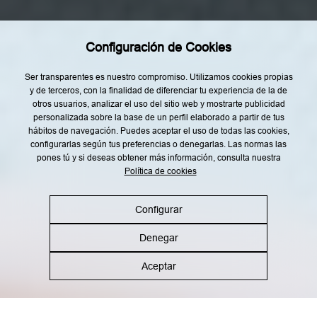
g
Tendencias
a
l
Rincón del Chef
y
P
Configuración de Cookies
Top Lists
o
l
í
Agenda
Ser transparentes es nuestro compromiso. Utilizamos cookies propias
t
y de terceros, con la finalidad de diferenciar tu experiencia de la de
i
Nuestro Equipo
c
otros usuarios, analizar el uso del sitio web y mostrarte publicidad
a
personalizada sobre la base de un perfil elaborado a partir de tus
d
hábitos de navegación. Puedes aceptar el uso de todas las cookies,
e
P
configurarlas según tus preferencias o denegarlas. Las normas las
r
pones tú y si deseas obtener más información, consulta nuestra
i
v
Política de cookies
Aviso legal
Política de privacidad
a
c
Política de cookies
Política RRSS
i
Configurar
d
a
d
Denegar
.
©2026 Gastronosfera.com All rights reserved
A
Aceptar
c
e
p
t
o