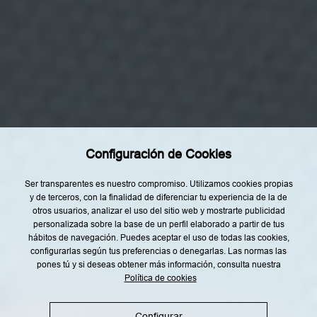
.
D
e
Categorías
r
e
Home
c
h
Restaurantes
o
s
Recetas
:
A
Tendencias
c
c
Rincón del Chef
e
d
Configuración de Cookies
e
Top Lists
r
,
Agenda
Ser transparentes es nuestro compromiso. Utilizamos cookies propias
r
e
y de terceros, con la finalidad de diferenciar tu experiencia de la de
Nuestro Equipo
c
otros usuarios, analizar el uso del sitio web y mostrarte publicidad
t
personalizada sobre la base de un perfil elaborado a partir de tus
i
f
hábitos de navegación. Puedes aceptar el uso de todas las cookies,
i
configurarlas según tus preferencias o denegarlas. Las normas las
c
pones tú y si deseas obtener más información, consulta nuestra
a
r
Política de cookies
Aviso legal
Política de privacidad
y
s
Política de cookies
Política RRSS
u
Configurar
p