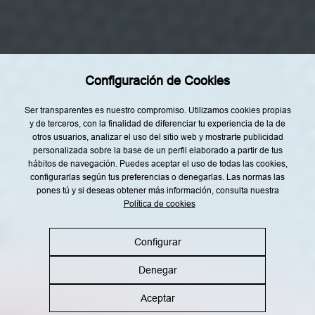
o
d
Recetas
e
l
Tendencias
i
n
Rincón del Chef
t
e
Configuración de Cookies
r
Top Lists
e
s
Agenda
Ser transparentes es nuestro compromiso. Utilizamos cookies propias
a
y de terceros, con la finalidad de diferenciar tu experiencia de la de
d
Nuestro Equipo
o
otros usuarios, analizar el uso del sitio web y mostrarte publicidad
.
personalizada sobre la base de un perfil elaborado a partir de tus
D
hábitos de navegación. Puedes aceptar el uso de todas las cookies,
e
s
configurarlas según tus preferencias o denegarlas. Las normas las
t
pones tú y si deseas obtener más información, consulta nuestra
i
Política de cookies
Aviso legal
Política de privacidad
n
a
t
Política de cookies
Política RRSS
a
Configurar
r
i
Denegar
o
s
©2026 Gastronosfera.com All rights reserved
:
Aceptar
O
t