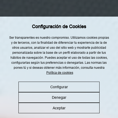
u
Recetas
i
n
t
Tendencias
e
r
Rincón del Chef
é
Configuración de Cookies
s
Top Lists
,
u
Agenda
Ser transparentes es nuestro compromiso. Utilizamos cookies propias
t
i
y de terceros, con la finalidad de diferenciar tu experiencia de la de
Nuestro Equipo
l
otros usuarios, analizar el uso del sitio web y mostrarte publicidad
i
z
personalizada sobre la base de un perfil elaborado a partir de tus
a
hábitos de navegación. Puedes aceptar el uso de todas las cookies,
n
configurarlas según tus preferencias o denegarlas. Las normas las
d
o
pones tú y si deseas obtener más información, consulta nuestra
t
Política de cookies
Aviso legal
Política de privacidad
é
c
n
Política de cookies
Política RRSS
i
Configurar
c
a
s
Denegar
d
e
©2026 Gastronosfera.com All rights reserved
Aceptar
p
r
o