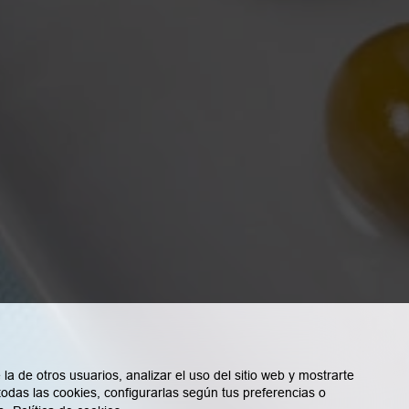
la de otros usuarios, analizar el uso del sitio web y mostrarte
todas las cookies, configurarlas según tus preferencias o