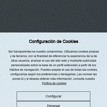
p
r
Home
o
m
Restaurantes
o
c
Recetas
i
ó
Tendencias
n
c
o
Rincón del Chef
m
Configuración de Cookies
e
Top Lists
r
c
Agenda
Ser transparentes es nuestro compromiso. Utilizamos cookies propias
i
a
y de terceros, con la finalidad de diferenciar tu experiencia de la de
Nuestro Equipo
l
otros usuarios, analizar el uso del sitio web y mostrarte publicidad
d
personalizada sobre la base de un perfil elaborado a partir de tus
e
p
hábitos de navegación. Puedes aceptar el uso de todas las cookies,
r
configurarlas según tus preferencias o denegarlas. Las normas las
o
pones tú y si deseas obtener más información, consulta nuestra
d
u
Política de cookies
Aviso legal
Política de privacidad
c
t
o
Política de cookies
Política RRSS
s
Configurar
,
s
Denegar
e