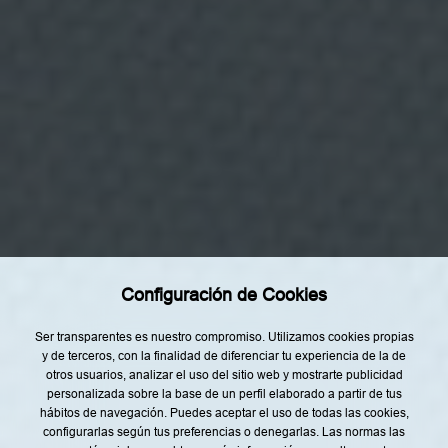
n
t
o
d
e
l
i
n
Categorías
t
e
r
Home
e
s
Restaurantes
a
d
Recetas
o
.
Tendencias
D
e
s
Rincón del Chef
t
Configuración de Cookies
i
Top Lists
n
a
Agenda
Ser transparentes es nuestro compromiso. Utilizamos cookies propias
t
y de terceros, con la finalidad de diferenciar tu experiencia de la de
a
Nuestro Equipo
r
otros usuarios, analizar el uso del sitio web y mostrarte publicidad
i
personalizada sobre la base de un perfil elaborado a partir de tus
o
hábitos de navegación. Puedes aceptar el uso de todas las cookies,
s
configurarlas según tus preferencias o denegarlas. Las normas las
: