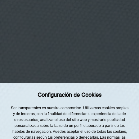
s
:
S
.
A
.
D
a
m
Categorías
m
(
Home
+
i
n
Restaurantes
f
o
Recetas
)
F
Tendencias
i
n
Rincón del Chef
a
l
Configuración de Cookies
Top Lists
i
d
Agenda
a
Ser transparentes es nuestro compromiso. Utilizamos cookies propias
d
y de terceros, con la finalidad de diferenciar tu experiencia de la de
Nuestro Equipo
:
otros usuarios, analizar el uso del sitio web y mostrarte publicidad
E
personalizada sobre la base de un perfil elaborado a partir de tus
n
v
hábitos de navegación. Puedes aceptar el uso de todas las cookies,
í
configurarlas según tus preferencias o denegarlas. Las normas las