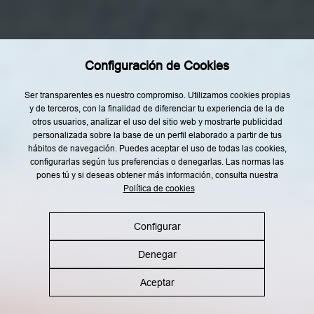
seis postres sencillos con kiwi
estos
para huir de la
monotonía y aprovechar todo lo que nos aporta esta
fruta. Hacer estos postres con kiwi es fácil, pero
podríamos darle una vuelta de tuerca más para los
Configuración de Cookies
amantes de la tarta de queso. ¿Qué tal sería una
cheescake de kiwi y mascarpone? ¡Todo es probar!
Ser transparentes es nuestro compromiso. Utilizamos cookies propias
y de terceros, con la finalidad de diferenciar tu experiencia de la de
otros usuarios, analizar el uso del sitio web y mostrarte publicidad
personalizada sobre la base de un perfil elaborado a partir de tus
hábitos de navegación. Puedes aceptar el uso de todas las cookies,
configurarlas según tus preferencias o denegarlas. Las normas las
pones tú y si deseas obtener más información, consulta nuestra
Política de cookies
Configurar
Denegar
/Otras listas.
Aceptar