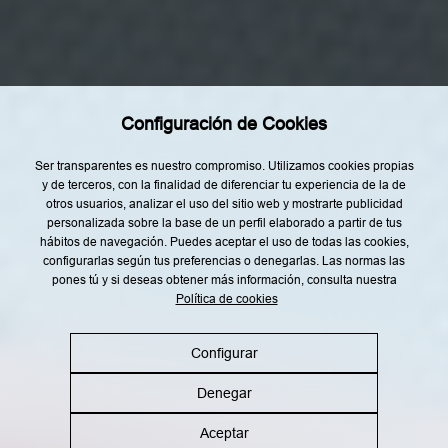
D
Restaurantes
e
r
Recetas
e
c
Tendencias
h
o
Rincón del Chef
s
Configuración de Cookies
:
Top Lists
A
c
Agenda
Ser transparentes es nuestro compromiso. Utilizamos cookies propias
c
e
y de terceros, con la finalidad de diferenciar tu experiencia de la de
Nuestro Equipo
d
otros usuarios, analizar el uso del sitio web y mostrarte publicidad
e
personalizada sobre la base de un perfil elaborado a partir de tus
r
,
hábitos de navegación. Puedes aceptar el uso de todas las cookies,
r
configurarlas según tus preferencias o denegarlas. Las normas las
e
pones tú y si deseas obtener más información, consulta nuestra
c
t
Política de cookies
Aviso legal
Política de privacidad
i
f
Política de cookies
Política RRSS
i
c
Configurar
a
r
Denegar
y
s
©2026 Gastronosfera.com All rights reserved
u
Aceptar
p