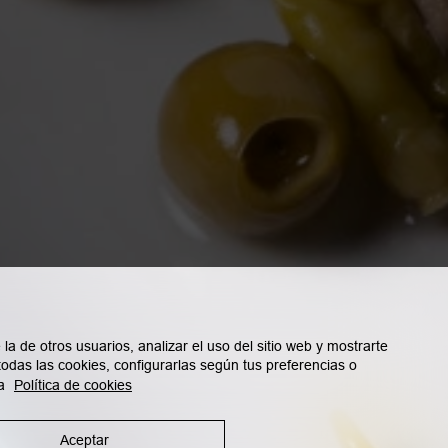
la de otros usuarios, analizar el uso del sitio web y mostrarte
todas las cookies, configurarlas según tus preferencias o
a
Política de cookies
Aceptar