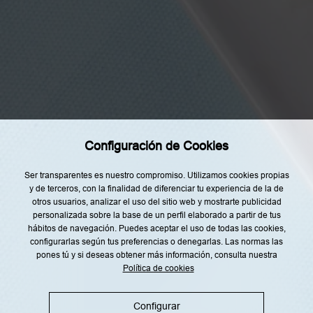
t
o
Categorías
y
d
e
Home
a
c
Restaurantes
u
e
Recetas
r
d
Tendencias
o
c
o
Rincón del Chef
n
Configuración de Cookies
l
Top Lists
a
i
Agenda
Ser transparentes es nuestro compromiso. Utilizamos cookies propias
n
f
y de terceros, con la finalidad de diferenciar tu experiencia de la de
Nuestro Equipo
o
otros usuarios, analizar el uso del sitio web y mostrarte publicidad
r
personalizada sobre la base de un perfil elaborado a partir de tus
m
a
hábitos de navegación. Puedes aceptar el uso de todas las cookies,
c
configurarlas según tus preferencias o denegarlas. Las normas las
i
pones tú y si deseas obtener más información, consulta nuestra
ó
n
Política de cookies
Aviso legal
Política de privacidad
s
o
b
Política de cookies
Política RRSS
r
Configurar