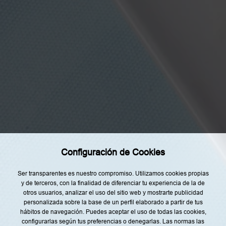
t
o
y
d
e
a
c
u
Categorías
e
r
d
Home
o
c
Restaurantes
o
n
Recetas
l
a
Tendencias
i
n
Rincón del Chef
f
o
Configuración de Cookies
r
Top Lists
m
a
Agenda
Ser transparentes es nuestro compromiso. Utilizamos cookies propias
c
y de terceros, con la finalidad de diferenciar tu experiencia de la de
i
Nuestro Equipo
ó
otros usuarios, analizar el uso del sitio web y mostrarte publicidad
n
personalizada sobre la base de un perfil elaborado a partir de tus
s
o
hábitos de navegación. Puedes aceptar el uso de todas las cookies,
b
configurarlas según tus preferencias o denegarlas. Las normas las
r